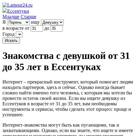
Ессентуки
Младше
Старше
Я
ищу
в возрасте от
до
Город
Знакомства с девушкой от 31
до 35 лет в Ессентуках
Интернет – прекрасный инструмент, который помогает людям
находить партнеров, здесь и сейчас. Однако иногда бывает
сложно найти именно того человека, с которым мы хотели бы
провести остаток своей жизни. Если вы ищите девушку из
Ессентуков в возрасте от 31 до 35 лет, вам необходимы
инструменты и сервисы, чтобы сделать этот процесс проще и
успешнее.
Интернет-знакомства могут быть как пугающими, так и
захватывающими. Однако, если вы знаете, что ищете и имеете
определенные поисковые критерии, вы можете увеличить