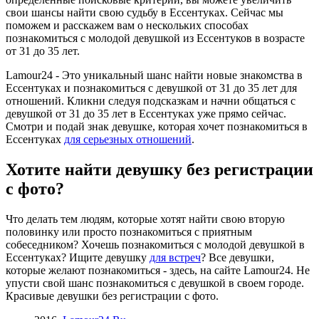
свои шансы найти свою судьбу в Ессентуках. Сейчас мы
поможем и расскажем вам о нескольких способах
познакомиться c молодой девушкой из Ессентуков в возрасте
от 31 до 35 лет.
Lamour24 - Это уникальный шанс найти новые знакомства в
Ессентуках и познакомиться с девушкой от 31 до 35 лет для
отношений. Кликни следуя подсказкам и начни общаться с
девушкой от 31 до 35 лет в Ессентуках уже прямо сейчас.
Смотри и подай знак девушке, которая хочет познакомиться в
Ессентуках
для серьезных отношений
.
Хотите найти девушку без регистрации
с фото?
Что делать тем людям, которые хотят найти свою вторую
половинку или просто познакомиться с приятным
собеседником? Хочешь познакомиться c молодой девушкой в
Ессентуках? Ищите девушку
для встреч
? Все девушки,
которые желают познакомиться - здесь, на сайте Lamour24. Не
упусти свой шанс познакомиться с девушкой в своем городе.
Красивые девушки без регистрации с фото.