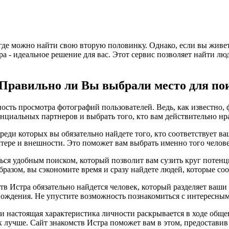
 где можно найти свою вторую половинку. Однако, если вы живе
тра - идеальное решение для вас. Этот сервис позволяет найти л
 Правильно ли Вы выбрали место для по
ость просмотра фотографий пользователей. Ведь, как известно, ф
нциальных партнеров и выбрать того, кто вам действительно нр
среди которых вы обязательно найдете того, кто соответствует
ктере и внешности. Это поможет вам выбрать именно того челове
ться удобным поиском, который позволит вам сузить круг потенц
бразом, вы сэкономите время и сразу найдете людей, которые с
тв Истра обязательно найдется человек, который разделяет ваши
ождения. Не упустите возможность познакомиться с интересным
, и настоящая характеристика личности раскрывается в ходе общ
х лучше. Сайт знакомств Истра поможет вам в этом, предостави