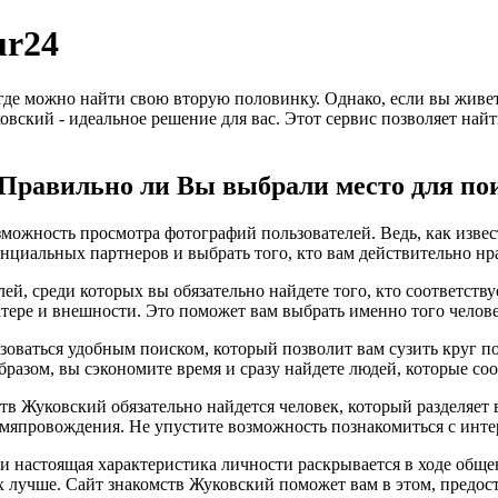
ur24
 где можно найти свою вторую половинку. Однако, если вы живе
ковский - идеальное решение для вас. Этот сервис позволяет на
? Правильно ли Вы выбрали место для по
можность просмотра фотографий пользователей. Ведь, как извест
нциальных партнеров и выбрать того, кто вам действительно нр
ей, среди которых вы обязательно найдете того, кто соответст
ктере и внешности. Это поможет вам выбрать именно того челове
зоваться удобным поиском, который позволит вам сузить круг п
бразом, вы сэкономите время и сразу найдете людей, которые с
ств Жуковский обязательно найдется человек, который разделяет
мяпровождения. Не упустите возможность познакомиться с инте
, и настоящая характеристика личности раскрывается в ходе общ
х лучше. Сайт знакомств Жуковский поможет вам в этом, предос